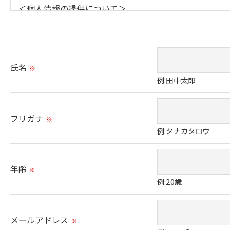
＜個人情報の提供について＞
当社ではお客様の同意を得た場合または法令に定められ
取得した個人情報を第三者に提供することはいたしませ
氏名
※
＜個人情報の委託について＞
例:田中太郎
当社では、利用目的の達成に必要な範囲において、個人
これらの委託先に対しては個人情報保護契約等の措置を
フリガナ
※
例:タナカタロウ
＜個人情報の安全管理＞
当社では、個人情報の漏洩等がなされないよう、適切に
年齢
※
例:20歳
＜個人情報を与えなかった場合に生じる結果＞
必要な情報を頂けない場合は、それに対応した当社のサ
メールアドレス
※