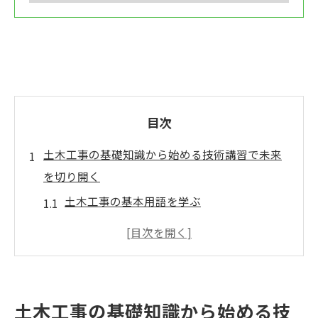
目次
土木工事の基礎知識から始める技術講習で未来
を切り開く
土木工事の基本用語を学ぶ
基礎工事の重要性とその役割
施工計画の立て方と実践
安全管理の基本と実践方法
現場でのコミュニケーションスキル向上
土木工事の基礎知識から始める技