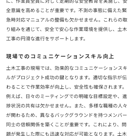
に、作業員全員に対して定期的な安全教育を実施し、安
技術者としての信頼を高める
全意識を高めることが重要です。不測の事態に備えた緊
継続的な学習とスキル開発
急時対応マニュアルの整備も欠かせません。これらの取
土木工事の未来を築く技術講習の効果的な活用
り組みを通じて、安全で安心な作業環境を提供し、土木
法
工事の円滑な進行をサポートします。
オンラインとオフラインの講習を組み合わ
せる
現場でのコミュニケーションスキル向上
実習を通じたスキルの習得
土木工事の現場では、効果的なコミュニケーションスキ
講師との対話を活かした学び
ルがプロジェクト成功の鍵となります。適切な指示が伝
異業種交流で視野を広げる
わることで作業効率が向上し、安全性も確保されます。
例えば、日々のミーティングでの明確な目標設定や、進
継続的なフィードバックで成長を促す
捗状況の共有は欠かせません。また、多様な職種の人々
講習後のフォローアップと実践
が関わるため、異なるバックグラウンドを持つメンバー
実務に直結する土木工事の技術講習でスキルを
同士の信頼関係を築くことが重要です。これにより、問
磨く
題が発生した際にも迅速な対応が可能となります。土木