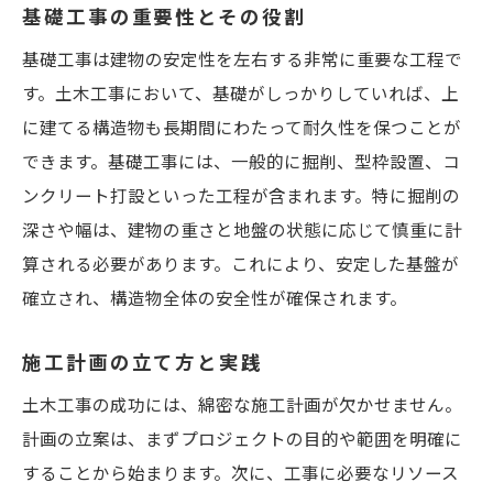
基礎工事の重要性とその役割
施工図面の読み方と解釈
質の高い施工を実現するための技術
基礎工事は建物の安定性を左右する非常に重要な工程で
持続可能な開発を意識したスキル
す。土木工事において、基礎がしっかりしていれば、上
に建てる構造物も長期間にわたって耐久性を保つことが
技術講習が土木工事プロフェッショナルへの第
できます。基礎工事には、一般的に掘削、型枠設置、コ
一歩
ンクリート打設といった工程が含まれます。特に掘削の
技術講習のカリキュラムとメリット
深さや幅は、建物の重さと地盤の状態に応じて慎重に計
プロフェッショナルに必要なマインドセッ
算される必要があります。これにより、安定した基盤が
ト
確立され、構造物全体の安全性が確保されます。
実務経験を活かした学習法
業界の最新動向を知る
施工計画の立て方と実践
ネットワーキングで得る新しいチャンス
土木工事の成功には、綿密な施工計画が欠かせません。
講習を通じて得る自信と実績
計画の立案は、まずプロジェクトの目的や範囲を明確に
土木工事の技術講習でインフラを支える知識を
することから始まります。次に、工事に必要なリソース