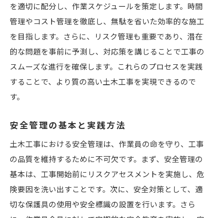
習得
を適切に配分し、作業スケジュールを策定します。時間
管理やコスト管理を徹底し、無駄を省いた効率的な施工
インフラ整備の重要性を理解する
を目指します。さらに、リスク管理も重要であり、潜在
公共工事のプロセスと規制
的な問題を事前に予測し、対応策を講じることで工事の
耐震・防災技術の基礎
スムーズな進行を確保します。これらのプロセスを実践
都市計画と地域社会への影響
することで、より質の高い土木工事を実現できるので
環境影響評価の手法
す。
持続可能なインフラの設計
キャリアアップを目指す土木工事技術講習の魅
安全管理の基本と実践方法
力
土木工事における安全管理は、作業員の命を守り、工事
キャリアパスの選択肢を広げる
の品質を維持するために不可欠です。まず、安全管理の
資格取得のための戦略
基本は、工事開始前にリスクアセスメントを実施し、危
険要因を洗い出すことです。次に、安全対策として、適
リーダーシップスキルを伸ばす
切な保護具の使用や安全標識の設置を行います。さら
プロフェッショナルネットワークの構築