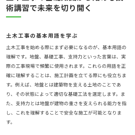
環境に配慮した施工法
術講習で未来を切り開く
実務で役立つ土木工事の技術講習を活用しよう
現場で活用できる最新技術
講習で学べる実践的テクニック
土木工事の基本用語を学ぶ
資格取得に向けた講習内容
土木工事を始める際にまず必要になるのが、基本用語の
土木工事の効率化を図る技術
理解です。地盤、基礎工事、支持力といった言葉は、実
際の工事現場で頻繁に使用されます。これらの用語を正
トラブルシューティング能力を養う
確に理解することは、施工計画を立てる際にも役立ちま
現場での迅速な意思決定を学ぶ
す。例えば、地盤とは建築物を支える土地のことであ
土木工事技術講習で身に付けるべき重要スキル
り、その状態によって適切な基礎工法を選定します。ま
とは
た、支持力とは地盤が建物の重さを支えられる能力を指
プロジェクトマネジメントの基礎
し、これを理解することで安全な施工が可能となりま
土質と材料の知識
す。
測量技術の重要性