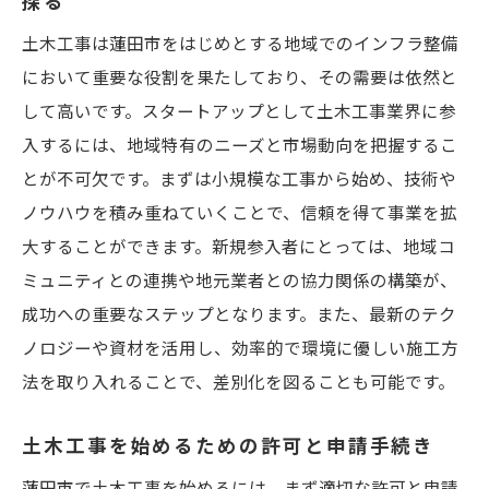
探る
環境に配慮した持続可能な工事の実践
土木工事は蓮田市をはじめとする地域でのインフラ整備
地域住民と協働するためのコミュニケーシ
において重要な役割を果たしており、その需要は依然と
ョン戦略
して高いです。スタートアップとして土木工事業界に参
効率的な資材調達と管理の方法
入するには、地域特有のニーズと市場動向を把握するこ
プロジェクトのリスク管理とその対策
とが不可欠です。まずは小規模な工事から始め、技術や
市場ニーズを反映した土木工事の進め方
ノウハウを積み重ねていくことで、信頼を得て事業を拡
蓮田市での土木工事の機会を最大化するための
大することができます。新規参入者にとっては、地域コ
具体策
ミュニティとの連携や地元業者との協力関係の構築が、
公共事業への参加方法とその条件
成功への重要なステップとなります。また、最新のテク
ノロジーや資材を活用し、効率的で環境に優しい施工方
地域ビジネスネットワークを活用した情報
法を取り入れることで、差別化を図ることも可能です。
収集
政策動向を見据えた未来の土木工事需要の
土木工事を始めるための許可と申請手続き
予測
蓮田市で土木工事を始めるには、まず適切な許可と申請