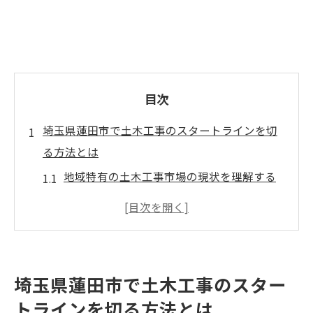
目次
埼玉県蓮田市で土木工事のスタートラインを切
る方法とは
地域特有の土木工事市場の現状を理解する
初めての土木工事に必要な準備とは
蓮田市で信頼できる土木工事業者を選ぶポ
イント
地域コミュニティとの連携による工事の効
埼玉県蓮田市で土木工事のスター
果的な進行
トラインを切る方法とは