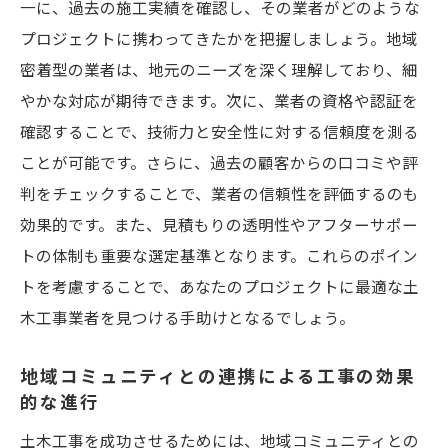
一に、過去の施工実績を確認し、その業者がどのような
専門技術を深めるための勉強法
プロジェクトに携わってきたかを把握しましょう。地域
ネットワークを広げて新たなチャンスを掴
密着型の業者は、地元のニーズを深く理解しており、細
む
やかな対応が期待できます。次に、業者の資格や認証を
キャリアアップを実現するための指導者の
確認することで、技術力と安全性に対する信頼度を測る
活用
ことが可能です。さらに、過去の顧客からの口コミや評
判をチェックすることで、業者の信頼性を評価するのも
施工管理のヒントを活かして土木工事で成功す
効果的です。また、見積もりの透明性やアフターサポー
る方法
トの体制も重要な選定基準となります。これらのポイン
効果的なプロジェクト管理の基礎
トを考慮することで、あなたのプロジェクトに最適な土
施工管理のトラブルシューティング
木工事業者を見つける手助けとなるでしょう。
質の高い成果を生む管理テクニック
時間管理を徹底して効率化を図る
地域コミュニティとの連携による工事の効果
的な進行
顧客との信頼関係を築くコミュニケーショ
ン術
土木工事を成功させるためには、地域コミュニティとの