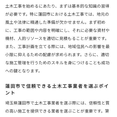
土木工事を始めるにあたり、まずは基本的な知識の習得
の魅力
が必要です。特に蓮田市における土木工事では、地元の
土木工事が地域社会に与える影響
風土や法律に精通した準備が欠かせません。まず初め
インフラ整備における土木工事の役割
に、工事の範囲や内容を明確にし、それに必要な資材や
持続可能な社会を支える土木工事の魅力
機材、人的リソースを適切に見積もることが重要です。
地域に密着した工事の事例紹介
また、工事計画を立てる際には、地域住民への影響を最
埼玉県での成功事例から学ぶインフラ整備
小限に抑えるための配慮が求められます。さらに、適切
住民の生活を豊かにする土木工事の意義
な施工管理を行うためのスキルを身につけることも成功
への鍵となります。
土木工事でキャリアアップを目指すための具体
的なステップ
蓮田市で信頼できる土木工事業者を選ぶポイ
目標を設定し、計画的にスキルを磨く
ント
土木工事のプロフェッショナルになるため
埼玉県蓮田市で土木工事業者を選ぶ際には、信頼性と質
の資格
の高い施工を提供できる業者を選ぶことが重要です。第
経験を積み重ねて管理職を目指す