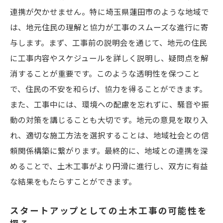
デジタルツールを活用した施工管理
連携が欠かせません。特に埼玉県蓮田市のような地域で
土木工事に必要なスキルと技術を効率的に学ぶ
は、地元住民の理解と協力が工事のスムーズな進行に寄
方法
与します。まず、工事前の説明会を通じて、地元の住民
に工事内容やスケジュールを詳しく説明し、疑問点を解
基礎知識を習得するための教材選び
消することが重要です。このような透明性を保つこと
現場で即戦力になるための実践的な技術
で、住民の不安を和らげ、協力を得ることができます。
オンライン講座を活用したスキルアップ
また、工事中には、環境への配慮を忘れずに、騒音や振
先進技術を取り入れた最新の土木工事手法
動の対策を講じることも大切です。地元の意見を取り入
チームワークを高めるコミュニケーション
れ、適切な施工方法を選択することは、地域社会との信
能力
頼関係構築に繋がります。最終的に、地域との連携を深
継続的な学習でスキルを更新し続ける重要
めることで、土木工事がより円滑に進行し、双方に有益
性
な結果をもたらすことができます。
埼玉県での土木工事計画における効果的な戦略
スタートアップとしての土木工事の可能性を
地域特性を活かした戦略的な土木工事計画