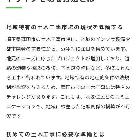
スタートアップとしての土木工事の可能性
を探る
土木工事を始めるための許可と申請手続き
地域特有の土木工事市場の現状を理解する
未経験者でも安心して始められる土木工事のサ
埼玉県蓮田市の土木工事市場は、地域のインフラ整備や
ポート体制
都市開発の重要性から、近年特に注目を集めています。
土木工事で活躍するための研修プログラム
地元のニーズに応じたプロジェクトが増加しており、道
初めてでも安心！現場での実践学習の進め
路の舗装や橋梁の改修、下水道の整備など、多岐にわた
方
る工事が行われています。地域特有の地理的条件や法規
先輩の指導で技術を身につける方法
制が影響を与えるため、蓮田市での土木工事には特有の
資格取得支援制度を活用してキャリアを築
チャレンジがあります。これには、地域住民とのコミュ
く
ニケーションや、地域に根差した信頼関係の構築が不可
欠です。
未経験者向けの土木工事入門セミナーとは
知識ゼロから始める土木工事のステップ
初めての土木工事に必要な準備とは
地域のインフラを支える土木工事の重要性とそ