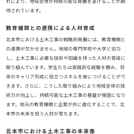
れにより、地域全体が持続可能な発展を遂げることが期
北本市における土木工事の長期的ビジョンとは
待されています。
都市の未来像を描くプロジェクト
持続可能な成長を支える基盤づくり
教育機関との連携による人材育成
未来の生活を支えるインフラ整備計画
北本市における土木工事の戦略的発展には、教育機関と
地域間連携による広域的な発展
の連携が欠かせません。地域の専門学校や大学と協力
し、土木工事に必要な技術や知識を持った人材の育成に
次世代に向けた教育と技術継承
取り組んでいます。学生たちは実践的な経験を積み、将
ビジョン実現に向けたロードマップの策定
来のキャリア形成に役立つスキルを身につけることがで
未来志向の土木工事が北本市に与える影響
きます。さらに、こうした取り組みにより地域全体の技
人口増加に対応するインフラ整備の必要性
術力が向上し、持続可能な土木工事の基盤が強固になり
経済発展を支える物流インフラの進化
ます。地元の教育機関と企業が共に進化することで、北
文化を育む地域の拠点作り
本市の未来を担う人材が育ちます。
住民の生活の質向上に寄与するプロジェク
北本市における土木工事の未来像
ト