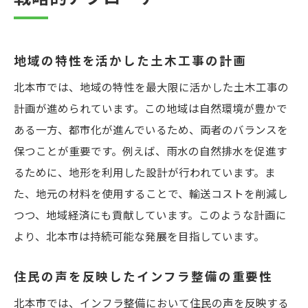
最新技術で変わる北本市の土木工事の現場
ドローン技術を活用した工事現場の効率化
AIによる設計と施工の革新
地域の特性を活かした土木工事の計画
環境センサーによるリアルタイムな環境監
北本市では、地域の特性を最大限に活かした土木工事の
視
計画が進められています。この地域は自然環境が豊かで
3Dプリンティングがもたらす建設革命
ある一方、都市化が進んでいるため、両者のバランスを
保つことが重要です。例えば、雨水の自然排水を促進す
スマートインフラで実現する地域の安全
るために、地形を利用した設計が行われています。ま
技術革新がもたらす持続可能な発展
た、地元の材料を使用することで、輸送コストを削減し
持続可能な都市計画を推進する北本市の土木工
つつ、地域経済にも貢献しています。このような計画に
事戦略
より、北本市は持続可能な発展を目指しています。
エコロジカルデザインの採用
再生可能資源の活用とその効果
住民の声を反映したインフラ整備の重要性
低炭素社会に向けた取り組み
北本市では、インフラ整備において住民の声を反映する