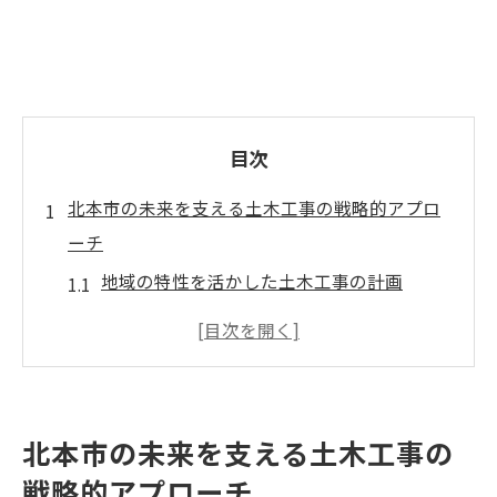
目次
北本市の未来を支える土木工事の戦略的アプロ
ーチ
地域の特性を活かした土木工事の計画
住民の声を反映したインフラ整備の重要性
過去のプロジェクトから学ぶ成功要因
地域経済を活性化するための土木工事戦略
教育機関との連携による人材育成
北本市の未来を支える土木工事の
北本市における土木工事の未来像
戦略的アプローチ