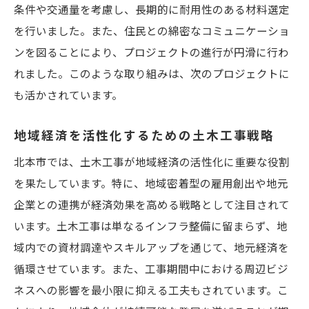
条件や交通量を考慮し、長期的に耐用性のある材料選定
生態系を守るための工事手法
を行いました。また、住民との綿密なコミュニケーショ
地域特有の生物多様性を保護する取り組み
ンを図ることにより、プロジェクトの進行が円滑に行わ
再生可能エネルギーの活用事例
れました。このような取り組みは、次のプロジェクトに
緑化プロジェクトによる都市の魅力向上
も活かされています。
環境教育を通じた持続可能な意識の育成
地域住民の生活を向上させる土木工事の新しい
地域経済を活性化するための土木工事戦略
潮流
北本市では、土木工事が地域経済の活性化に重要な役割
住民参加型プロジェクトの展開
を果たしています。特に、地域密着型の雇用創出や地元
地域課題を解決するための協働の重要性
企業との連携が経済効果を高める戦略として注目されて
います。土木工事は単なるインフラ整備に留まらず、地
コミュニティスペースの新しい活用法
域内での資材調達やスキルアップを通じて、地元経済を
安心して暮らせるインフラ整備の実現
循環させています。また、工事期間中における周辺ビジ
住民の健康を支える環境作り
ネスへの影響を最小限に抑える工夫もされています。こ
地域の魅力を発信する観光インフラ