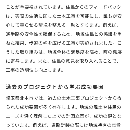
スマートシティを目指したインフラ整備
ことが重要視されています。住民からのフィードバック
自然環境との調和を図る施工法
は、実際の生活に即した土木工事を可能にし、誰もが安
コミュニティと共に創る持続可能な未来
心して暮らせる環境を整える一助となります。例えば、
通学路の安全性を確保するため、地域住民との協議を重
土木工事がもたらす北本市のインフラ革新
ねた結果、歩道の幅を広げる工事が実施されました。こ
交通インフラの拡充による利便性向上
うした取り組みは、地域全体の満足度を高め、町の発展
耐震設計に基づく安心安全な街づくり
に寄与します。また、住民の意見を取り入れることで、
水資源管理の新たな取り組み
工事の透明性も向上します。
地域特産物を活かした景観設計
空間利用の効率化と魅力的な街並み
過去のプロジェクトから学ぶ成功要因
デジタルツインで予測する未来のインフラ
埼玉県北本市では、過去の土木工事プロジェクトから得
環境に優しい土木工事で北本市の未来をデザイ
られた成功要因が多く存在します。地域の風土や住民の
ン
ニーズを深く理解した上での計画立案が、成功の鍵とな
っています。例えば、道路舗装の際には地域特有の気候
グリーンインフラの導入とその実績