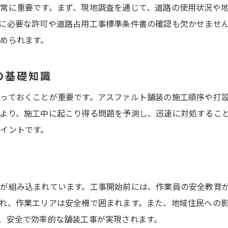
常に重要です。まず、現地調査を通じて、道路の使用状況や
アスファルト舗装の施工順序とそのポイント
に必要な許可や道路占用工事標準条件書の確認も欠かせませ
埼玉県の道路設計基準に基づく施工方法
められます。
アスファルト舗装施工の流れと注意事項
さいたま市の舗装工事の流れを知る
の基礎知識
さいたま市における舗装工事の手順を解説
っておくことが重要です。アスファルト舗装の施工順序や打設工
舗装工事の流れをさいたま市の事例で学ぶ
より、施工中に起こり得る問題を予測し、迅速に対処するこ
さいたま市の道路設計における基本ガイド
イントです。
舗装工事を成功させるためのさいたま市の基準
施工前に知っておくべきさいたま市の舗装工事
さいたま市での舗装工事の流れと基準
が組み込まれています。工事開始前には、作業員の安全教育
埼玉県での舗装工事の手順と設計基準
れ、作業エリアは安全柵で囲まれます。また、地域住民への
埼玉県における舗装工事の基本手順を解説
、安全で効率的な舗装工事が実現されます。
舗装工事の手順を埼玉県の設計基準で学ぶ