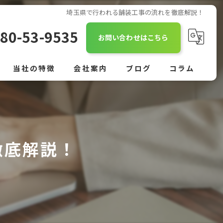
埼玉県で行われる舗装工事の流れを徹底解説！
80-53-9535
お問い合わせはこちら
当社の特徴
会社案内
ブログ
コラム
舗装
外構
徹底解説！
駐車場
作業員
正社員