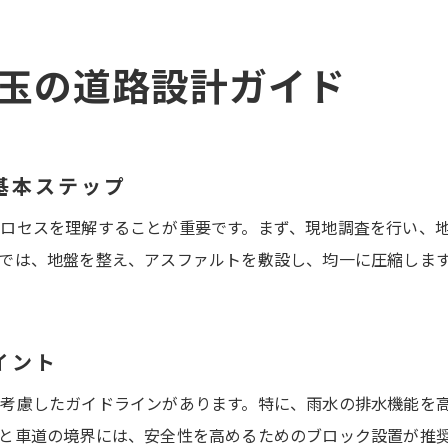
埼玉県の道路設計基準を理解して施工を進める
玉の道路設計ガイド
舗装工事を成功に導くための手順とポイント
埼玉県の設計基準に基づく舗装工事の流れ
埼玉県での舗装工事と設計基準への適応
舗装工事の施工順序と埼玉県のガイド
基本ステップ
舗装工事の施工順序を詳しく解説
ロセスを理解することが重要です。まず、現地調査を行い、
埼玉県のガイドに基づく施工順序の重要性
では、地盤を整え、アスファルトを敷設し、均一に圧縮しま
施工順序を理解し効果的に進める方法
埼玉県での舗装工事ガイドの活用法
舗装工事の流れと埼玉県の設計基準
イント
施工順序と埼玉県ガイドの連携方法
考慮したガイドラインがあります。特に、雨水の排水機能を
埼玉県の道路設計と舗装工事の詳細
と車道の境界には、安全性を高めるためのブロック設置が推