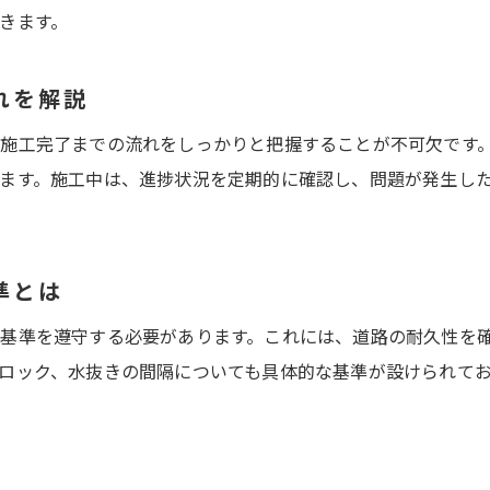
埼玉県の道路設計に基づく舗装工事の詳細
きます。
舗装工事の詳細を埼玉県設計基準で解説
れを解説
埼玉県の道路設計と施工の連携方法
舗装工事における埼玉県設計のポイント
施工完了までの流れをしっかりと把握することが不可欠です
埼玉県の設計基準を満たす舗装工事の流れ
ます。施工中は、進捗状況を定期的に確認し、問題が発生し
埼玉県での道路設計と施工の詳細な手順
準とは
基準を遵守する必要があります。これには、道路の耐久性を
ロック、水抜きの間隔についても具体的な基準が設けられて