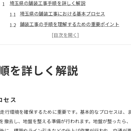
埼玉県の舗装工事手順を詳しく解説
埼玉県の舗装工事における基本プロセス
舗装工事の手順を理解するための重要ポイント
埼玉県の道路設計における手引きの活用方法
舗装工事を成功させるための適切な準備
施工前に知っておくべき舗装工事の基礎知識
順を詳しく解説
埼玉県の舗装工事手順と安全対策
舗装工事の流れと埼玉の道路設計ガイド
舗装工事の流れを理解するための基本ステップ
埼玉県特有の道路設計ガイドのポイント
ロセス
舗装工事を円滑に進めるための流れを解説
走行環境を確保するために重要です。基本的なプロセスは、
埼玉県の舗装工事で必要な設計基準とは
を撤去し、地盤を整える準備が行われます。地盤が整ったら
道路設計と舗装工事の連携方法
後に、標識やライン引きなどの仕上げ作業が行われ、交通が