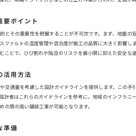
埼玉での舗装工事を成功させるためのガイド活用法
重要ポイント
埼玉県での舗装工事プロセスを学ぶ
埼玉県での舗装工事の基礎を学ぶ
的とその重要性を把握することが不可欠です。まず、地盤の
舗装工事のプロセスを効果的に進める方法
スファルトの温度管理や混合度が施工の品質に大きく影響し
むことで、ひび割れや陥没のリスクを最小限に抑えた安全な
地域に適した舗装工事の手順を理解する
埼玉県の施工基準に基づく舗装工事の流れ
の活用方法
道路設計と舗装工事の関連性を解説
舗装工事のプロセスと設計基準の重要性
や交通量を考慮した設計ガイドラインを提供します。この手
設計者はこれらのガイドラインを参考に、地域のインフラニ
アスファルト舗装の施工と埼玉県の設計基準
めの質の高い舗装工事が可能となります。
アスファルト舗装施工の基本手順を解説
埼玉県の設計基準を満たすアスファルト施工
な準備
舗装工事におけるアスファルトの重要性