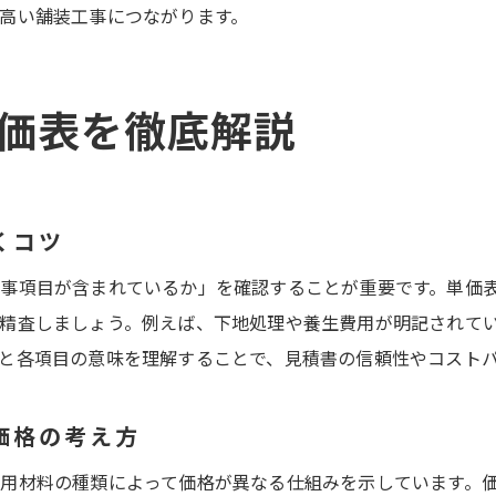
高い舗装工事につながります。
複数業者の見積書で単価差を見極める方法
アスファルト舗装単価表を活用した比較術
価表を徹底解説
面積や工法で変わる小規模舗装工事の費用
低コストで質の高い舗装工事を実現する方法
見積比較で分かる小規模工事の費用相場
現地調査が左右する見積の精度とは
くコツ
舗装工事の現地調査が見積に与える影響
事項目が含まれているか」を確認することが重要です。単価
地盤や周辺環境による費用変動のポイント
精査しましょう。例えば、下地処理や養生費用が明記されて
現地調査を活かした正確な舗装工事見積方法
と各項目の意味を理解することで、見積書の信頼性やコスト
見積書精度向上のために確認すべき事項
現地調査時に注意したい舗装工事のポイント
価格の考え方
業者の現場対応で信頼性を見極めるコツ
用材料の種類によって価格が異なる仕組みを示しています。