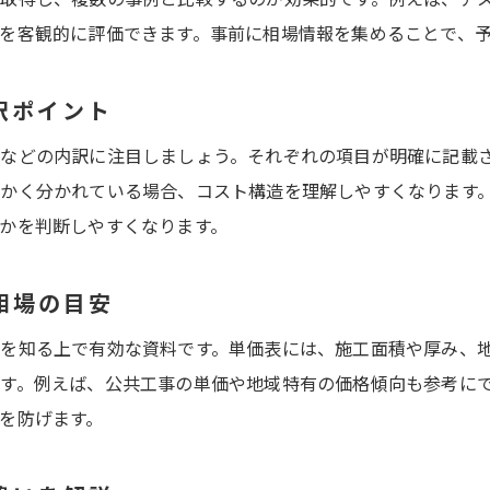
地域や条件によるアスファルト単価の変動要因
を客観的に評価できます。事前に相場情報を集めることで、
見積書比較に役立つ舗装単価表の活用法
訳ポイント
施工面積ごとの舗装工事費用の違い
坪数や㎡数ごとに異なる舗装工事費用の目安
などの内訳に注目しましょう。それぞれの項目が明確に記載
アスファルト舗装単価表が示す面積別価格差
かく分かれている場合、コスト構造を理解しやすくなります
かを判断しやすくなります。
小規模と大規模で変わる舗装工事単価の特徴
施工面積が広いほど単価が下がる理由を解説
相場の目安
20坪や100坪ごとの舗装工事費用の見積ポイント
面積別に見る舗装工事のコスト最適化方法
を知る上で有効な資料です。単価表には、施工面積や厚み、
す。例えば、公共工事の単価や地域特有の価格傾向も参考に
見積書から読み解く価格内訳のコツ
を防げます。
舗装工事見積書の各項目を分かりやすく解説
アスファルト舗装費用の主な内訳と確認事項