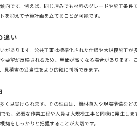
失敗しない舗装工事見積のチェック術
傾向です。例えば、同じ厚みでも材料のグレードや施工条件
舗装工事見積で失敗しないための確認事項
トを抑えて予算計画を立てることが可能です。
見積書の比較ポイントと適正価格の判断法
の違い
アスファルト舗装単価表で業者の実力を見抜く
悪質業者を避けるための見積書チェック法
いがあります。公共工事は標準化された仕様や大規模施工が
信頼できる舗装工事業者選びの基準とは
や要望が反映されるため、単価が高くなる場合があります。
、見積書の妥当性をより的確に判断できます。
納得できる舗装工事費用を実現するポイント
由
多く見受けられます。その理由は、機材搬入や現場準備など
範囲でも、必要な作業工程や人員は大規模工事と同様に発生しま
根拠をしっかりと把握することが大切です。