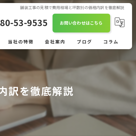
舗装工事の見積で費用相場と坪数別の価格内訳を徹底解説
80-53-9535
お問い合わせはこちら
当社の特徴
会社案内
ブログ
コラム
舗装
外構
内訳を徹底解説
駐車場
作業員
正社員