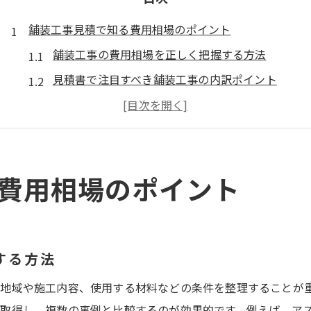
舗装工事見積で知る費用相場のポイント
舗装工事の費用相場を正しく把握する方法
見積書で注目すべき舗装工事の内訳ポイント
アスファルト舗装単価表から見る相場の目安
坪数や面積ごとの舗装工事費用の違いを解説
適正な舗装工事見積のための注意点とは
費用相場のポイント
見積比較でコストパフォーマンスを高めるコツ
アスファルト舗装単価表を徹底解説
舗装工事の単価表を正しく読み解くコツ
アスファルト舗装単価表で分かる価格の考え方
する方法
公共工事と個人宅の舗装工事単価の違い
地域や施工内容、使用する材料などの条件を整理することが
小規模舗装工事で単価が変わる理由
取得し、複数の事例と比較するのが効果的です。例えば、ア