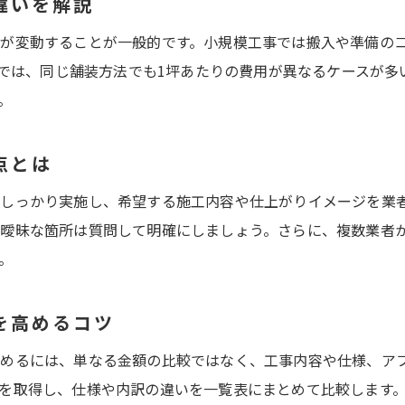
違いを解説
単価表を活用した見積書の正しい比較方法
が変動することが一般的です。小規模工事では搬入や準備の
見積書で注意したい追加費用や特記事項
0坪では、同じ舗装方法でも1坪あたりの費用が異なるケースが
見積書内容を理解しコストの無駄を防ぐ方法
。
信頼できる舗装工事業者選びの判断基準
公共工事と個人宅で異なる舗装工事費
点とは
公共工事と個人宅の舗装工事費用比較のポイント
しっかり実施し、希望する施工内容や仕上がりイメージを業
アスファルト舗装単価の違いを知るべき理由
曖昧な箇所は質問して明確にしましょう。さらに、複数業者
公共工事で用いられる舗装単価表の特徴
。
個人宅向け舗装工事見積のチェックポイント
用途ごとに変化する舗装工事の費用内訳
を高めるコツ
信頼できる業者選びと費用交渉のコツ
高めるには、単なる金額の比較ではなく、工事内容や仕様、ア
小規模舗装工事の単価を比較する方法
を取得し、仕様や内訳の違いを一覧表にまとめて比較します
小規模舗装工事の単価比較で損をしない秘訣