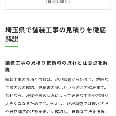
きポイント
見積書から読み解く舗装工事の費用内訳の
基礎知識
埼玉県で舗装工事の見積りを徹底
アスファルト舗装の単価と相場の目安を知
解説
るコツ
小規模舗装工事にも役立つ費用感のつかみ
方
舗装工事の見積り依頼時の流れと注意点を解
次の工事費用比較へつなげる見積りチェッ
説
ク項目
舗装工事の見積り依頼は、現地調査から始まり、詳細な
舗装工事費用の内訳と相場を知るために
工事内容の確認、見積書の提示という流れで進みます。
舗装工事見積書に記載される主な費用項目
なぜなら、地盤や周辺状況によって必要な工事や材料が
とは
大きく異なるためです。例えば、現地調査では排水状況
アスファルト舗装単価表の見方と活用方法
や既存舗装の状態を細かく確認し、最適な工法を選択し