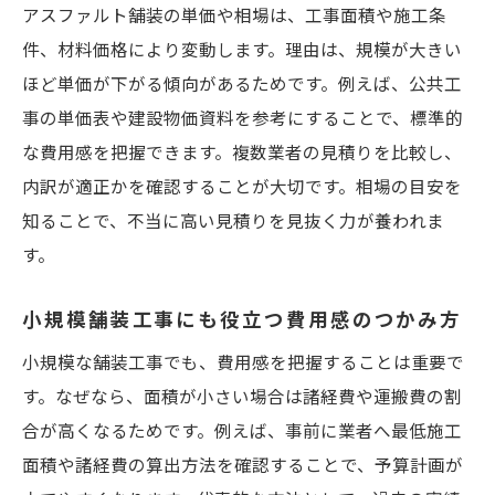
アスファルト舗装の単価や相場は、工事面積や施工条
理由
件、材料価格により変動します。理由は、規模が大きい
施工条件や現場環境ごとの費用変動ポイン
ほど単価が下がる傾向があるためです。例えば、公共工
ト
事の単価表や建設物価資料を参考にすることで、標準的
費用変動を踏まえ次の費用感把握へつなげ
な費用感を把握できます。複数業者の見積りを比較し、
る
内訳が適正かを確認することが大切です。相場の目安を
アスファルト舗装の費用感を正しく把握するコ
知ることで、不当に高い見積りを見抜く力が養われま
ツ
す。
アスファルト舗装の1m2当たり価格感を解
説
小規模舗装工事にも役立つ費用感のつかみ方
坪数別の費用相場で見積もりをイメージす
小規模な舗装工事でも、費用感を把握することは重要で
る方法
す。なぜなら、面積が小さい場合は諸経費や運搬費の割
見積書から読み取るアスファルト施工の費
合が高くなるためです。例えば、事前に業者へ最低施工
用感
面積や諸経費の算出方法を確認することで、予算計画が
100坪や30坪など広さ別の費用変動ポイン