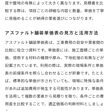
つなげる
度や整地の有無によって大きく異なります。見積書を比
埼玉県で納得の舗装工事を実現するポイント
較する際は、項目ごとの詳細な内容と数量、単価を丁寧
舗装工事の適正価格を判断するための基準
に見極めることが納得の業者選びにつながります。
見積り比較で失敗しない業者選びのコツ
アスファルト舗装単価表の見方と活用方法
施工後のメンテナンスや耐久性も重視しよ
アスファルト舗装単価表は、工事費用の目安や業者間の
う
比較に役立つ資料です。単価表には、施工面積ごとの単
アスファルト舗装で満足度を高める提案ポ
価、使用する材料の種類や厚み、下地処理の有無などが
イント
記載されています。利用の際は、実際の現場条件と単価
費用と品質のバランスを保つ選択方法を紹
表の前提条件を照らし合わせることが肝要です。たとえ
介
ば、標準的な単価が示されていても、現場に特殊な条件
納得の舗装工事実現へ向け最後のチェック
があれば追加費用が発生する可能性があります。単価表
ポイント
を活用して複数の業者から見積りを取り、条件ごとの費
用差を比較することで、適正価格の判断材料としましょ