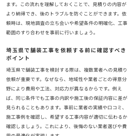
坪数や㎡単価による費用変動の理由を解説
ます。この流れを理解しておくことで、見積りの内容が
より納得でき、後のトラブルを防ぐことができます。依
公共工事と民間舗装工事の単価の違いを比
頼時は、現地調査の立ち会いや希望条件の明確化、工事
較
範囲のすり合わせを事前に行いましょう。
建設物価の動向が舗装工事費用に与える影
響
埼玉県で舗装工事を依頼する前に確認すべき
費用内訳を理解し比較ポイントを見極める
ポイント
コツ
埼玉県で舗装工事を検討する際は、複数業者への見積り
見積もり比較で失敗しない舗装工事の選び方
依頼が重要です。なぜなら、地域性や業者ごとの得意分
複数の舗装工事業者から見積りを集める重
野により費用や工法、対応力が異なるからです。例え
要性
ば、同じ条件でも工事の内訳や施工後の保証内容に差が
アスファルト見積もりの比較で注目すべき
見られることもあります。事前に業者の実績や口コミ、
項目
施工事例を確認し、希望する工事内容が適切に伝わるか
費用の安さだけで選ばないための判断基準
確認しましょう。これにより、後悔のない業者選びや費
用の最適化が実現します。
施工内容と見積書内訳を丁寧にチェックす