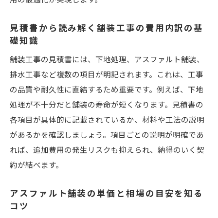
る方法
見積書から読み解く舗装工事の費用内訳の基
口コミや過去事例から信頼できる業者を見
礎知識
つける
舗装工事の見積書には、下地処理、アスファルト舗装、
次の単価や工事内容の比較ポイントを押さ
排水工事など複数の項目が明記されます。これは、工事
える
の品質や耐久性に直結するため重要です。例えば、下地
単価や工事内容が変わる理由を現場目線で紹介
処理が不十分だと舗装の寿命が短くなります。見積書の
地盤の状態が舗装工事費用に与える影響と
各項目が具体的に記載されているか、材料や工法の説明
は
があるかを確認しましょう。項目ごとの説明が明確であ
下地処理や舗装厚の違いが単価に及ぼす要
れば、追加費用の発生リスクも抑えられ、納得のいく契
素
約が結べます。
アスファルト舗装の見積書に現れる追加費
アスファルト舗装の単価と相場の目安を知る
用
コツ
小規模舗装工事で単価が高くなるケースの