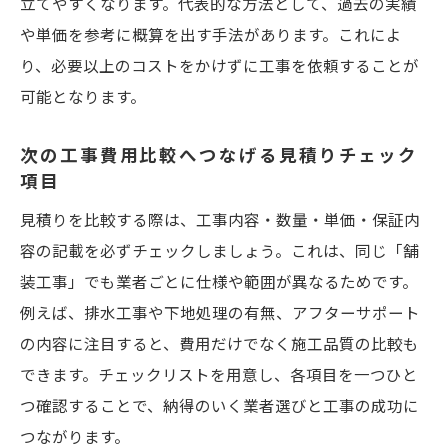
立てやすくなります。代表的な方法として、過去の実績
ト
や単価を参考に概算を出す手法があります。これによ
アスファルト舗装単価表を活用した比較の
り、必要以上のコストをかけずに工事を依頼することが
ポイント
可能となります。
費用感把握から公共工事との違いを考える
次の工事費用比較へつなげる見積りチェック
公共工事と民間舗装工事の費用の違いとは
項目
公共工事と民間舗装工事の見積り方法を比
見積りを比較する際は、工事内容・数量・単価・保証内
較
容の記載を必ずチェックしましょう。これは、同じ「舗
アスファルト舗装単価の設定基準と違いを
装工事」でも業者ごとに仕様や範囲が異なるためです。
解説
例えば、排水工事や下地処理の有無、アフターサポート
建設物価や単価表が費用に及ぼす影響を知
の内容に注目すると、費用だけでなく施工品質の比較も
る
できます。チェックリストを用意し、各項目を一つひと
公共工事における見積書の特徴と注意点
つ確認することで、納得のいく業者選びと工事の成功に
民間舗装工事で重視すべき費用内訳の見極
つながります。