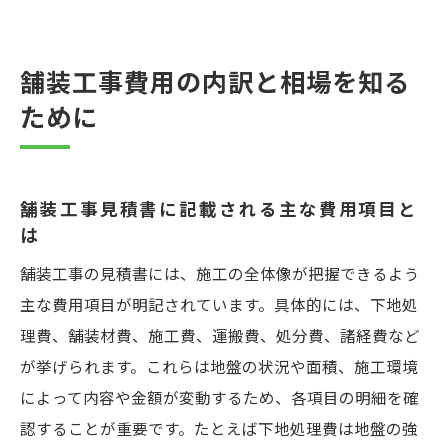
め方
次の見積書チェックで満足度を高めるコツ
舗装工事費用の内訳と相場を知る
見積書の読み方で施工後の満足度が変わる理由
ために
舗装工事見積書で確認すべき必須ポイント
見積書に記載された単価や内訳の正しい見
方
舗装工事見積書に記載される主な費用項目と
アスファルト舗装費用の不明点を質問する
は
コツ
舗装工事の見積書には、施工の全体像が把握できるよう
施工内容や修繕費用の項目も見逃さずにチ
主な費用項目が明記されています。具体的には、下地処
ェック
理費、舗装材費、施工費、運搬費、処分費、諸経費など
見積書比較で得られる納得の業者選びポイ
が挙げられます。これらは地盤の状況や面積、施工環境
ント
によって内容や金額が変動するため、各項目の明細を確
埼玉県の舗装工事で満足度を高める秘訣に
認することが重要です。たとえば下地処理費は地盤の強