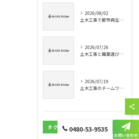
2026/08/02
土木工事で都市再生を進める現場実務とUR仕様書の最新動向を徹底解説
2026/07/26
土木工事と職業選びで桶川市周辺で安定収入を得るためのキャリア戦略を徹底解説
2026/07/19
土木工事のチームワークが現場力とキャリアを高める理由と成功の秘訣
タグ
Tags
0480-53-9535
お問い合わせ