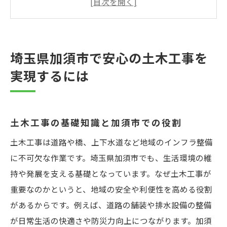
施工品質と安全性を重視した土木工事の重
要性
土木工事依頼時に確認すべきポイントまと
埼玉県加須市で安心の土木工事を
め
実現するには
土木工事のプロが語る加須市での業者選び
土木工事プロが実践する業者選びの秘訣と
は
土木工事の基礎知識と加須市での役割
加須市で評価の高い土木工事業者の見抜き
土木工事は道路や橋、上下水道など地域のインフラ整備
方
に不可欠な作業です。埼玉県加須市でも、生活環境の維
土木工事業者選定時に注目すべき施工実績
持や発展を支える基礎となっています。なぜ土木工事が
プロが語る土木工事の比較ポイントを徹底
重要なのかというと、地域の安全や利便性を高める役割
解説
があるからです。例えば、道路の舗装や排水設備の整備
土木工事業者選びで注意したい落とし穴と
が日常生活の快適さや防災力向上につながります。加須