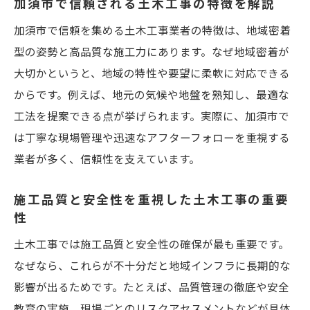
加須市で信頼される土木工事の特徴を解説
土木工事現場で求められるスキルと資格を
解説
加須市で信頼を集める土木工事業者の特徴は、地域密着
土木工事現場の職場環境と福利厚生の実態
型の姿勢と高品質な施工力にあります。なぜ地域密着が
大切かというと、地域の特性や要望に柔軟に対応できる
求人選びで注目したい土木工事会社のポイ
からです。例えば、地元の気候や地盤を熟知し、最適な
ント
工法を提案できる点が挙げられます。実際に、加須市で
土木工事現場スタッフの働きやすさを比較
は丁寧な現場管理や迅速なアフターフォローを重視する
施工実績を比較して加須市で選ぶ土木工事
業者が多く、信頼性を支えています。
土木工事業者の施工実績が信頼の証となる
理由
施工品質と安全性を重視した土木工事の重要
加須市内で評価される土木工事の施工例ま
性
とめ
土木工事では施工品質と安全性の確保が最も重要です。
施工事例から分かる土木工事の技術力とは
なぜなら、これらが不十分だと地域インフラに長期的な
長年の実績がある土木工事業者を選ぶ利点
影響が出るためです。たとえば、品質管理の徹底や安全
教育の実施、現場ごとのリスクアセスメントなどが具体
土木工事の過去事例で見る選択時の注意点