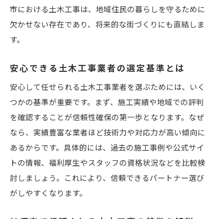
は
市における土木工事は、地域住民の暮らしを守るために
欠かせない存在であり、将来的な街づくりにも直結しま
信頼性重視なら加須市の土木工事が最適な理由
す。
加須市の土木工事が持つ信頼性の根拠を探
る
安心できる土木工事業者の選定基準とは
安心感につながる土木工事業者の特徴を紹
安心して任せられる土木工事業者を選ぶためには、いく
介
つかの基準が重要です。まず、施工実績や地域での評判
地域密着型土木工事が選ばれる理由を解説
を確認することが信頼性確保の第一歩となります。なぜ
土木工事におけるアフターサービスの重要
なら、実績豊富な業者ほど技術力や対応力が高い傾向に
性
あるからです。具体的には、過去の施工事例や公式サイ
信頼性を高める土木工事の保証内容とは何
トの情報、福利厚生やスタッフの資格状況などを比較検
か
討しましょう。これにより、信頼できるパートナー選び
求人情報も充実した土木工事の現場に迫る
がしやすくなります。
加須市で人気の土木工事求人の特徴とは