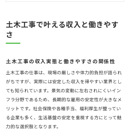
土木工事職の働きやすさと転職のポイント
収入アップを目指す土木工事の選択肢
現場経験者が語る土木工事の魅力
土木工事で叶える収入と働きやす
土木工事のやりがいや現場のリアル体験談
さ
現場経験者が感じた土木工事の働きやすさ
土木工事で得られる成長と社会貢献の実感
土木工事の収入実態と働きやすさの関係性
ポジティブ労働を感じた土木工事のエピソ
ード
土木工事の仕事は、現場の厳しさや体力的負担が語られ
現場で実感する土木工事の収入と充実感
がちですが、実際には安定した収入を得やすい業界とし
ても知られています。景気の変動に左右されにくいイン
キャリアアップを目指す土木工事の選び方
フラ分野であるため、長期的な雇用の安定性が大きなメ
土木工事でキャリアアップを実現する方法
リットです。社会保険や各種手当、福利厚生が整ってい
働きやすい土木工事会社選びのチェックポ
る企業も多く、生活基盤の安定を重視する方にとって魅
イント
力的な選択肢となります。