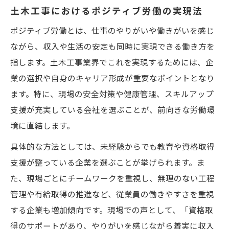
働きやすい土木工事を実現する制度とは
土木工事におけるポジティブ労働の実現法
土木工事の福利厚生が生活に与える影響
ポジティブ労働とは、仕事のやりがいや働きがいを感じ
ポジティブ労働を促進する土木工事の文化
ながら、収入や生活の安定も同時に実現できる働き方を
土木工事で社員満足度が高い理由を解説
指します。土木工事業界でこれを実現するためには、企
厳しいイメージを変える土木工事の働き方
業の選択や自身のキャリア形成が重要なポイントとなり
土木工事の過酷な印象を変える新常識
ます。特に、現場の安全対策や健康管理、スキルアップ
働きやすさが進化する土木工事の現場
支援が充実している会社を選ぶことが、前向きな労働環
境に直結します。
土木工事職のイメージと実際の働き方
収入面で注目される土木工事の魅力とは
具体的な方法としては、未経験からでも教育や資格取得
土木工事の働き方改革で広がる可能性
支援が整っている企業を選ぶことが挙げられます。ま
た、現場ごとにチームワークを重視し、無理のない工程
管理や有給取得の推進など、従業員の働きやすさを重視
する企業も増加傾向です。現場での声として、「資格取
得のサポートがあり、やりがいを感じながら着実に収入