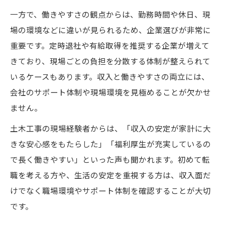
収入向上を狙う土木工事の転職戦略
一方で、働きやすさの観点からは、勤務時間や休日、現
土木工事で資格取得がキャリアに与える影
場の環境などに違いが見られるため、企業選びが非常に
響
重要です。定時退社や有給取得を推奨する企業が増えて
ポジティブ労働を支える土木工事の職場選
きており、現場ごとの負担を分散する体制が整えられて
び
いるケースもあります。収入と働きやすさの両立には、
土木工事なら収入と生活の両立も実現可能
会社のサポート体制や現場環境を見極めることが欠かせ
土木工事で実現する安定した生活設計
ません。
収入とプライベートを両立できる土木工事
土木工事の現場経験者からは、「収入の安定が家計に大
土木工事の働き方改革と家族の時間確保
きな安心感をもたらした」「福利厚生が充実しているの
土木工事職が語る生活バランスの取り方
で長く働きやすい」といった声も聞かれます。初めて転
働きやすさ重視の土木工事会社の特徴
職を考える方や、生活の安定を重視する方は、収入面だ
ポジティブ労働を支える職場環境の秘訣
けでなく職場環境やサポート体制を確認することが大切
です。
土木工事現場で感じる職場環境の変化