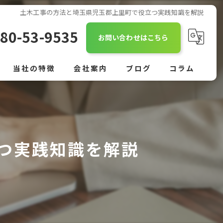
土木工事の方法と埼玉県児玉郡上里町で役立つ実践知識を解説
80-53-9535
お問い合わせはこちら
当社の特徴
会社案内
ブログ
コラム
舗装
外構
つ実践知識を解説
駐車場
作業員
正社員