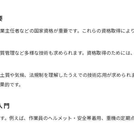
地元上里町で役立つ土木工事ノウハウ集
上里町の現場経験者が伝える土木工事の知恵
要
土木工事の方法を地形特性に合わせて工夫
業主任者などの国家資格が重要です。これらの資格取得によ
地元で実践されている土木工事のポイント
上里町で活かせる土木工事の現場知識
質管理など多様な技術も求められます。資格取得のためには
土木工事の事例に学ぶ地元密着の工夫
正確な現場対応に必須の土木工事知識
土質や気候、法規制を理解したうえでの技術応用が求められ
土木工事現場で必要な基礎知識の整理
果的です。
正確な作業を支える土木工事の技術力
トラブル回避に役立つ土木工事の知恵
入門
現場対応力を磨くための土木工事勉強法
す。例えば、作業員のヘルメット・安全帯着用、重機の定期
土木工事現場の安全管理と注意点