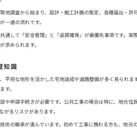
現場で活きる土木工事方法の実際とは
現地調査から始まり、設計・施工計画の策定、各種届出・許
土木工事現場で重視される作業手順の工夫
が一連の流れです。
現場経験者が語る土木工事のコツと要点
共通して「安全管理」と「品質確保」が最優先事項です。実
安全に進めるための土木工事現場対応策
が求められます。
現場の流れを理解する土木工事の実体験
土木工事における現場判断と対処法
礎知識
初心者へ向けた土木工事と土工事の違い解説
、平坦な地形を活かした宅地造成や道路整備が多く見られま
土木工事と土工事の違いを分かりやすく解説
ます。
初心者が知るべき土木工事の基礎知識
談や申請手続きが必要です。公共工事の場合は特に、地元住
現場目線で理解する工事の種類と特徴
ながるリスクがあります。
土木工事の方法と土工事の役割の違い
技術の継承が進んでいます。初めて工事に携わる方も、地元
土木工事初心者が迷いがちなポイント整理