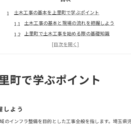
土木工事の基本を上里町で学ぶポイント
土木工事の基本と現場の流れを把握しよう
上里町で土木工事を始める際の基礎知識
土木工事で必要な資格や技術の概要
現場で役立つ土木工事の安全対策入門
土木工事の方法と地域特性の関係性解説
里町で学ぶポイント
埼玉県児玉郡上里町における土木工事の実践手法
上里町の地形に適した土木工事方法とは
地域特有の土木工事の進め方と注意点
土木工事現場で使われる主な施工手法紹介
握しよう
上里町の歴史背景と土木工事の発展
域のインフラ整備を目的とした工事全般を指します。埼玉県
土木工事で活きる地元ノウハウの活用法
。