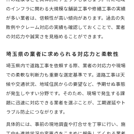
信頼できる道路工事のチェックリスト活用
のインフラに関わる大規模な舗装工事や修繕工事の実績
許可や実績チェックで見抜く優良業者選び
が多い業者は、信頼性が高い傾向があります。過去の失
道路工事の許可証や登録状況の確認ポイン
敗例やクレーム対応の実績も確認しておくことで、業者
ト
の対応力や誠実さを見極めることができます。
埼玉県内の道路工事実績を公的データで確
認
埼玉県の業者に求められる対応力と柔軟性
業者の社会保険・労災加入状況も重要視
埼玉県内で道路工事を依頼する際、業者の対応力や現場
許可番号や実績開示で信頼性を判断する方
での柔軟な判断力も重要な選定基準です。道路工事は天
法
候や交通状況、地域住民からの要望など、予期せぬ事態
が発生しやすい分野です。そのため、現場で発生する課
公共工事で選ばれる業者の特徴とは
題に迅速に対応できる業者を選ぶことが、工期遅延やト
公共工事を依頼する際の埼玉県内ポイント
ラブル防止につながります。
公共道路工事の発注要件を理解するコツ
具体的には、事前の現地調査や打合せを丁寧に行い、施
埼玉県で信頼される公共工事業者の特徴
工中も進捗状況や変更点をこまめに報告してくれる業者