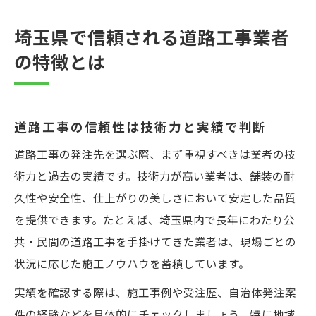
実績豊富な道路工事業者の見分け方とは
埼玉県の道路工事で重視される安全対策
埼玉県で信頼される道路工事業者
発注担当者が押さえたい道路工事の選定基準
の特徴とは
道路工事業者選定で注目すべき許可と資格
埼玉県での道路工事実績が安心の鍵
見積もり比較で見抜く道路工事の適正価格
道路工事の信頼性は技術力と実績で判断
評判や口コミを活かした業者の選び方
道路工事の発注先を選ぶ際、まず重視すべきは業者の技
発注時のトラブル防止策と業者選定方法
術力と過去の実績です。技術力が高い業者は、舗装の耐
久性や安全性、仕上がりの美しさにおいて安定した品質
道路工事業者を比べる際に重要な着眼点
を提供できます。たとえば、埼玉県内で長年にわたり公
技術力が高い道路工事業者の特徴とは
共・民間の道路工事を手掛けてきた業者は、現場ごとの
埼玉県で選ぶべき実績重視の業者
状況に応じた施工ノウハウを蓄積しています。
過去の道路工事プロジェクトの確認方法
実績を確認する際は、施工事例や受注歴、自治体発注案
アフターサポート体制で業者を比較する
件の経験などを具体的にチェックしましょう。特に地域