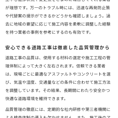
発注書類準備時に気をつけたい道路工事関
が理想です。万一のトラブル時には、迅速な再発防止策
連情報
や代替案の提示ができるかどうかも確認しましょう。過
公共工事の入札で注意すべき業者評価基準
去に地域の要望に応じて施工内容を柔軟に調整した経験
地域密着型道路工事業者の強みと選び方
を持つ業者の事例を参考にするのも有効です。
道路工事を安心して任せる発注ノウハウ
道路工事の発注で信頼構築する方法
安心できる道路工事は徹底した品質管理から
埼玉県の業者との良好なコミュニケーショ
道路工事の品質は、使用する材料の選定や施工工程の管
ン術
理体制によって大きく左右されます。信頼できる業者
契約締結時に押さえたい道路工事の注意点
は、現場ごとに最適なアスファルトやコンクリートを選
び、気温や湿度、交通量などの条件に合わせて施工方法
進捗管理で安心できる道路工事発注のコツ
を調整しています。その結果、長期間にわたり安全かつ
業者のアフター対応を確認しリスク回避
快適な道路環境を維持できます。
品質管理の徹底には、定期的な社内研修や第三者機関に
よる検査体制の導入も欠かせません。また、施工後のア